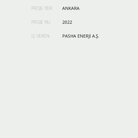
PROJE YERİ
ANKARA
PROJE YILI
2022
İŞ VEREN
PASHA ENERJİ A.Ş.