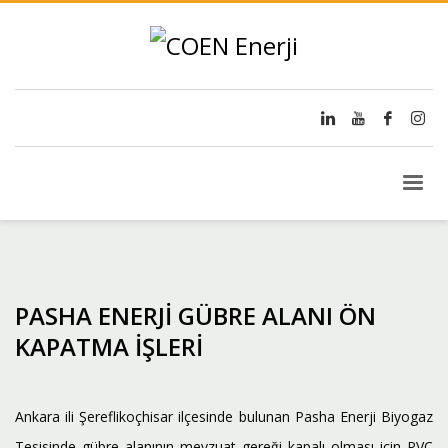
PASHA ENERJİ GÜBRE ALANI ÖN
KAPATMA İŞLERİ
Ankara ili Şereflikoçhisar ilçesinde bulunan Pasha Enerji Biyogaz
Tesisinde gübre alanının mevzuat gereği kapalı olması için PVC