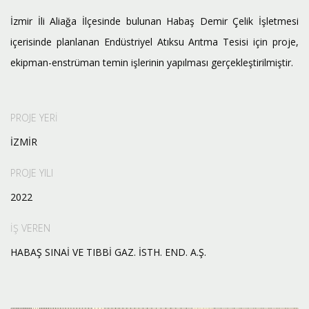
İzmir İli Aliağa İlçesinde bulunan Habaş Demir Çelik İşletmesi
içerisinde planlanan Endüstriyel Atıksu Arıtma Tesisi için proje,
ekipman-enstrüman temin işlerinin yapılması gerçekleştirilmiştir.
PROJE YERİ
İZMİR
PROJE YILI
2022
İŞ VEREN
HABAŞ SINAİ VE TIBBİ GAZ. İSTH. END. A.Ş.