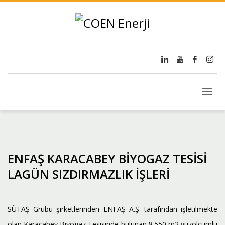
ENFAŞ KARACABEY BİYOGAZ TESİSİ
LAGÜN SIZDIRMAZLIK İŞLERİ
SÜTAŞ Grubu şirketlerinden ENFAŞ A.Ş. tarafından işletilmekte
olan Karacabey Biyogaz Tesisinde bulunan 8.550 m2 yüzölçümlü