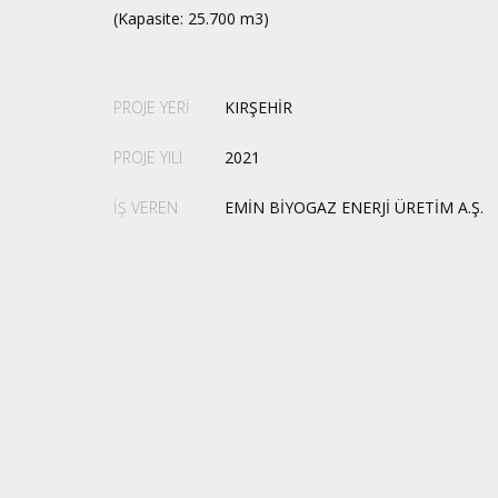
(Kapasite: 25.700 m3)
PROJE YERİ
KIRŞEHİR
PROJE YILI
2021
İŞ VEREN
EMİN BİYOGAZ ENERJİ ÜRETİM A.Ş.